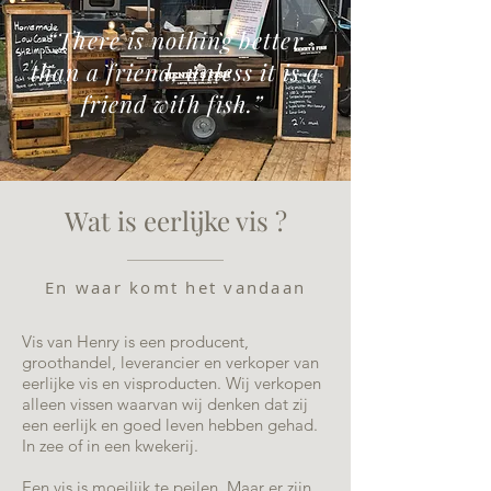
“There is nothing better
than a friend, unless it is a
friend with fish.”
Wat is eerlijke vis ?
En waar komt het vandaan
Vis van Henry is een producent,
groothandel, leverancier en verkoper van
eerlijke vis en visproducten. Wij verkopen
alleen vissen waarvan wij denken dat zij
een eerlijk en goed leven hebben gehad.
In zee of in een kwekerij.
Een vis is moeilijk te peilen. Maar er zijn