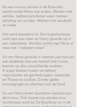
Na een mooie carrière in de financiële
wereld wilde Henry wat anders. Werken met
eerlijke, tastbare producten waar mensen
gelukkig van worden. Werken met aandacht
en liefde.
Het werd duurzame vis. Een logische keuze
want opa was visser en Henry groeide op in
een vissersdorp. Als klein jochie liep Henry al
mee met “makrelen roken”.
Vis van Henry groeide in veertien jaar tijd van
een stadsfiets naar een bedrijf met mooie
kramen op drie verschillende markten.
In eigen keuken maken we lekkere
visproducten als gambaburgers, vissalades
en Thaise vis-cookies. Zonder gekke
toevoegingen en allemaal met de hand.
Vis van Henry levert duurzame vissnacks aan
de horeca. Ook leveren we salades voor
lunchkratjes zoals bij De Buurtboer en in de
zomer kom je ons tegen op food festivals en