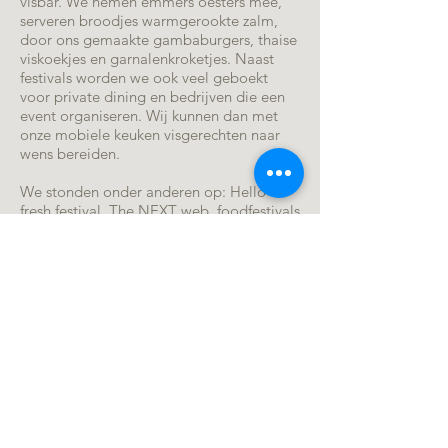
visbar. We nemen emmers oesters mee,
serveren broodjes warmgerookte zalm,
door ons gemaakte gambaburgers, thaise
viskoekjes en garnalenkroketjes. Naast
festivals worden we ook veel geboekt
voor private dining en bedrijven die een
event organiseren. Wij kunnen dan met
onze mobiele keuken visgerechten naar
wens bereiden.
We stonden onder anderen op: Hello
fresh festival, The NEXT web, foodfestivals
en een aantal events op het Westergas. Je
kunt ons ook boeken via the Food Line-
up.